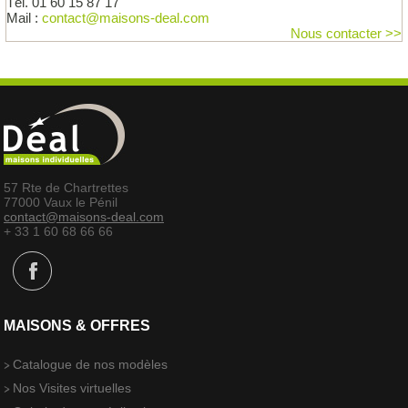
Tél. 01 60 15 87 17
Mail :
contact@maisons-deal.com
Nous contacter >>
57 Rte de Chartrettes
77000 Vaux le Pénil
contact@maisons-deal.com
+ 33 1 60 68 66 66
MAISONS & OFFRES
Catalogue de nos modèles
Nos Visites virtuelles