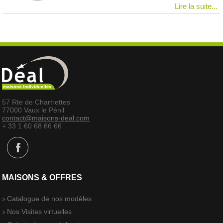
Lire la suite...
57 Rte de Chartrettes
77000 Vaux le Pénil
contact@maisons-deal.com
+ 33 1 60 68 66 66
MAISONS & OFFRES
Catalogue de nos modèles
Nos Visites virtuelles